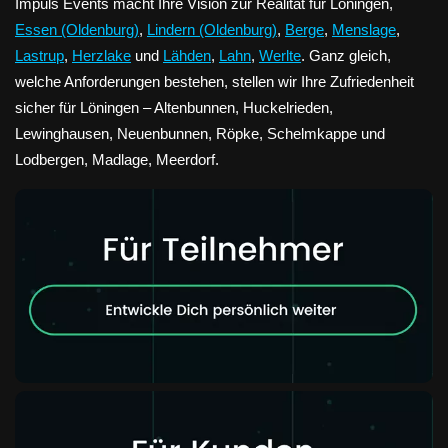
Impuls Events macht Ihre Vision zur Realität für Löningen,
Essen (Oldenburg)
,
Lindern (Oldenburg)
,
Berge
,
Menslage
,
Lastrup
,
Herzlake
und
Lähden
,
Lahn
,
Werlte
. Ganz gleich,
welche Anforderungen bestehen, stellen wir Ihre Zufriedenheit
sicher für Löningen – Altenbunnen, Huckelrieden,
Lewinghausen, Neuenbunnen, Röpke, Schelmkappe und
Lodbergen, Madlage, Meerdorf.