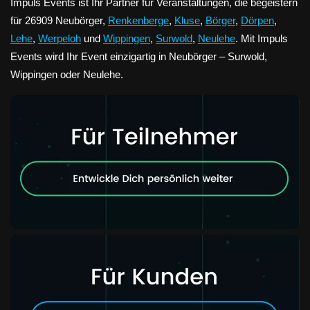
Impuls Events ist Ihr Partner für Veranstaltungen, die begeistern
für 26909 Neubörger,
Renkenberge
,
Kluse
,
Börger
,
Dörpen
,
Lehe
,
Werpeloh
und
Wippingen
,
Surwold
,
Neulehe
. Mit Impuls
Events wird Ihr Event einzigartig in Neubörger – Surwold,
Wippingen oder Neulehe.