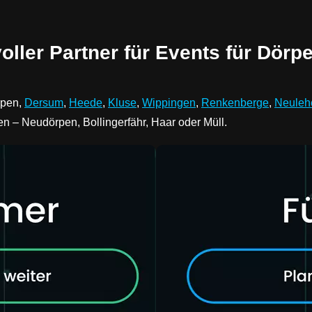
oller Partner für Events für Dörp
rpen,
Dersum
,
Heede
,
Kluse
,
Wippingen
,
Renkenberge
,
Neuleh
en – Neudörpen, Bollingerfähr, Haar oder Müll.