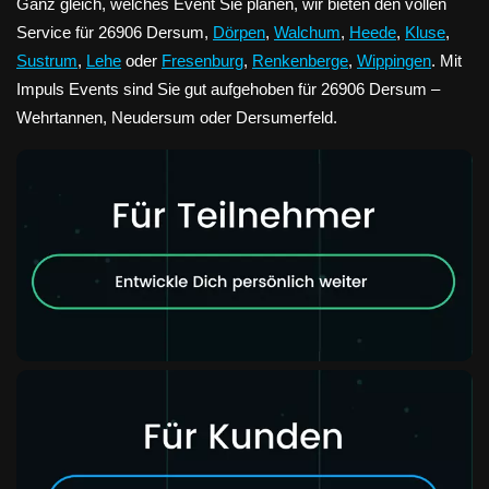
Ganz gleich, welches Event Sie planen, wir bieten den vollen
Service für 26906 Dersum,
Dörpen
,
Walchum
,
Heede
,
Kluse
,
Sustrum
,
Lehe
oder
Fresenburg
,
Renkenberge
,
Wippingen
. Mit
Impuls Events sind Sie gut aufgehoben für 26906 Dersum –
Wehrtannen, Neudersum oder Dersumerfeld.