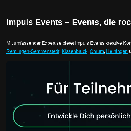
Impuls Events – Events, die roc
Mit umfassender Expertise bietet Impuls Events kreative K
Remlingen-Semmenstedt
,
Kissenbrück
,
Ohrum
,
Heiningen