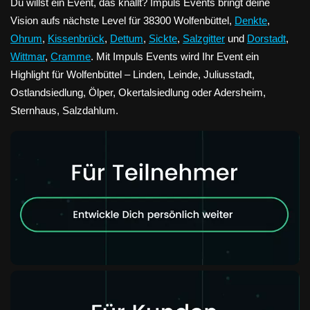
Du willst ein Event, das knallt? Impuls Events bringt deine
Vision aufs nächste Level für 38300 Wolfenbüttel,
Denkte
,
Ohrum
,
Kissenbrück
,
Dettum
,
Sickte
,
Salzgitter
und
Dorstadt
,
Wittmar
,
Cramme
. Mit Impuls Events wird Ihr Event ein
Highlight für Wolfenbüttel – Linden, Leinde, Juliusstadt,
Ostlandsiedlung, Ölper, Okertalsiedlung oder Adersheim,
Sternhaus, Salzdahlum.