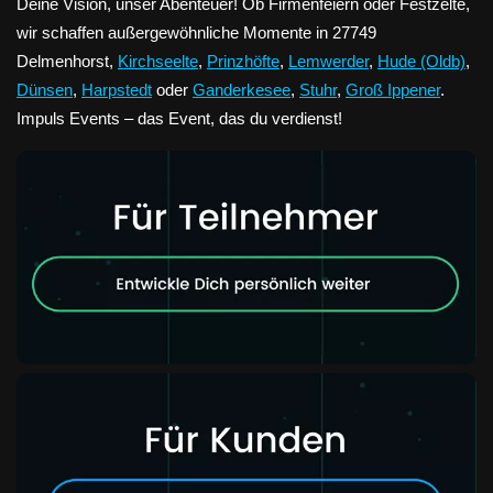
Deine Vision, unser Abenteuer! Ob Firmenfeiern oder Festzelte,
wir schaffen außergewöhnliche Momente in 27749
Delmenhorst,
Kirchseelte
,
Prinzhöfte
,
Lemwerder
,
Hude (Oldb)
,
Dünsen
,
Harpstedt
oder
Ganderkesee
,
Stuhr
,
Groß Ippener
.
Impuls Events – das Event, das du verdienst!