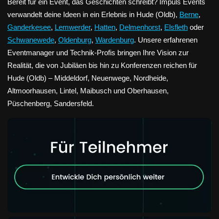
Bereit für ein Event, das Geschichten schreibt? Impuls Events
verwandelt deine Ideen in ein Erlebnis in Hude (Oldb),
Berne
,
Ganderkesee
,
Lemwerder
,
Hatten
,
Delmenhorst
,
Elsfleth
oder
Schwanewede
,
Oldenburg
,
Wardenburg
. Unsere erfahrenen
Eventmanager und Technik-Profis bringen Ihre Vision zur
Realität, die von Jubiläen bis hin zu Konferenzen reichen für
Hude (Oldb) – Middeldorf, Neuenwege, Nordheide,
Altmoorhausen, Lintel, Maibusch und Oberhausen,
Püschenberg, Sandersfeld.