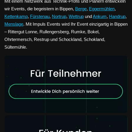
Mit einem Netzwerk aus Technik-Profis und Planern entwickeln
wir Events, die begeistern in Bippen,
Berge
,
Eggermühlen
,
Kettenkamp
,
Fürstenau
,
Nortrup
,
Wettrup
und
Ankum
,
Handrup
,
Menslage
. Mit Impuls Events wird Ihr Event einzigartig in Bippen
– Rittergut Lonne, Rullengersberg, Rumke, Bokel,
Ohrtermersch, Restrup und Schockland, Schokland,
Sültemühle.