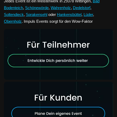
Jedes Event ist ein Meisterwerk in 29378 Wittingen,
Bad
Bodenteich
,
Schönewörde
,
Wahrenholz
,
Dedelstorf
,
Soltendieck
,
Sprakensehl
oder
Hankensbüttel
,
Lüder
,
Obernholz
. Impuls Events sorgt für den Wow-Faktor