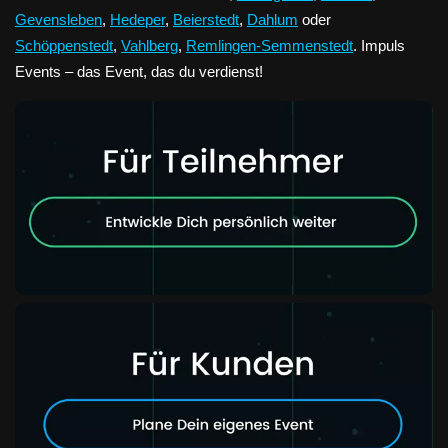
Gevensleben
,
Hedeper
,
Beierstedt
,
Dahlum
oder
Schöppenstedt
,
Vahlberg
,
Remlingen-Semmenstedt
. Impuls
Events – das Event, das du verdienst!