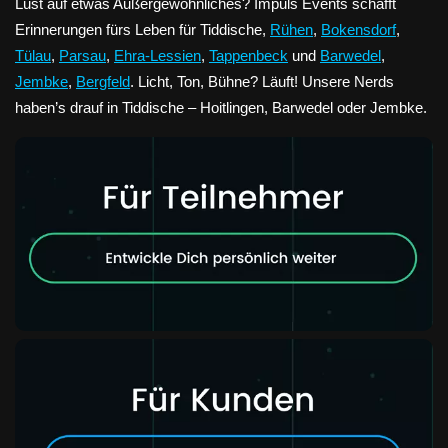
Lust auf etwas Außergewöhnliches? Impuls Events schafft
Erinnerungen fürs Leben für Tiddische,
Rühen
,
Bokensdorf
,
Tülau
,
Parsau
,
Ehra-Lessien
,
Tappenbeck
und
Barwedel
,
Jembke
,
Bergfeld
. Licht, Ton, Bühne? Läuft! Unsere Nerds
haben’s drauf in Tiddische – Hoitlingen, Barwedel oder Jembke.