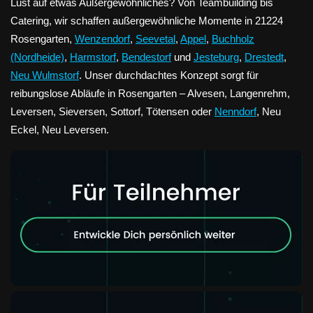
Lust auf etwas Außergewöhnliches? Von Teambuilding bis
Catering, wir schaffen außergewöhnliche Momente in 21224
Rosengarten,
Wenzendorf
,
Seevetal
,
Appel
,
Buchholz
(Nordheide)
,
Harmstorf
,
Bendestorf
und
Jesteburg
,
Drestedt
,
Neu Wulmstorf
. Unser durchdachtes Konzept sorgt für
reibungslose Abläufe in Rosengarten – Alvesen, Langenrehm,
Leversen, Sieversen, Sottorf, Tötensen oder
Nenndorf
, Neu
Eckel, Neu Leversen.