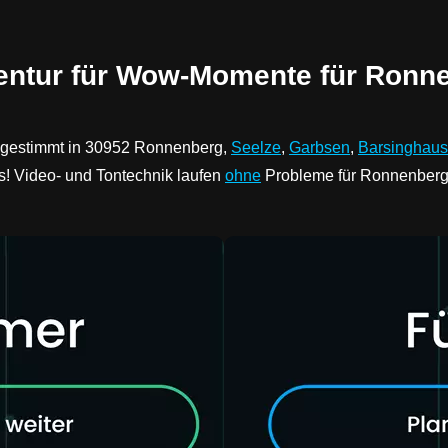
entur für Wow-Momente für Ronn
bgestimmt in 30952 Ronnenberg,
Seelze
,
Garbsen
,
Barsinghau
s! Video- und Tontechnik laufen
ohne
Probleme für Ronnenberg 