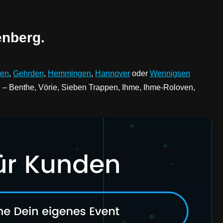
enberg.
sen
,
Gehrden
,
Hemmingen
,
Hannover
oder
Wennigsen
– Benthe, Vörie, Sieben Trappen, Ihme, Ihme-Roloven,