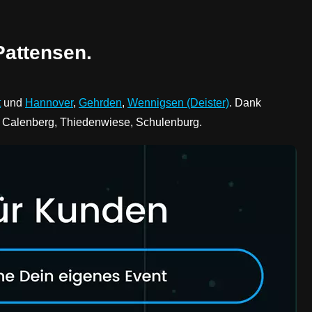
Pattensen.
t
und
Hannover
,
Gehrden
,
Wennigsen (Deister)
. Dank
lt Calenberg, Thiedenwiese, Schulenburg.