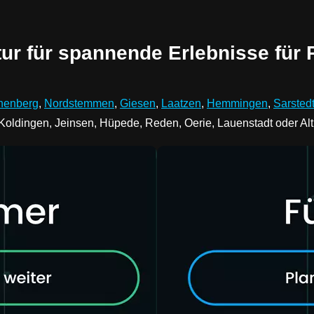
ur für spannende Erlebnisse für 
nenberg
,
Nordstemmen
,
Giesen
,
Laatzen
,
Hemmingen
,
Sarsted
 Koldingen, Jeinsen, Hüpede, Reden, Oerie, Lauenstadt oder A