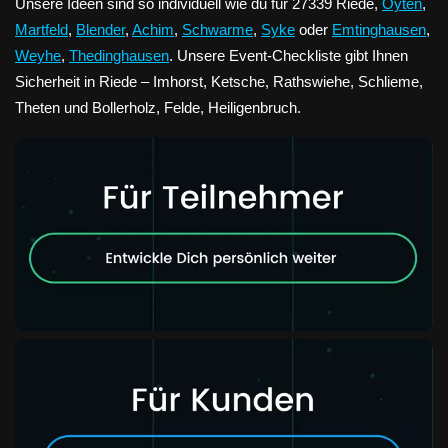
Unsere Ideen sind so individuell wie du für 27339 Riede,
Oyten
,
Martfeld
,
Blender
,
Achim
,
Schwarme
,
Syke
oder
Emtinghausen
,
Weyhe
,
Thedinghausen
. Unsere Event-Checkliste gibt Ihnen
Sicherheit in Riede – Imhorst, Ketsche, Rathswiehe, Schlieme,
Theten und Bollerholz, Felde, Heiligenbruch.