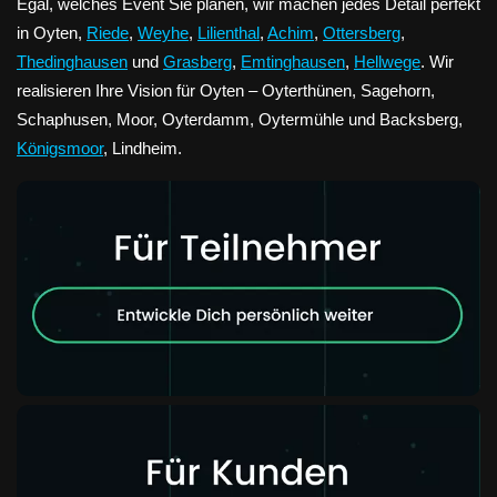
Egal, welches Event Sie planen, wir machen jedes Detail perfekt
in Oyten,
Riede
,
Weyhe
,
Lilienthal
,
Achim
,
Ottersberg
,
Thedinghausen
und
Grasberg
,
Emtinghausen
,
Hellwege
. Wir
realisieren Ihre Vision für Oyten – Oyterthünen, Sagehorn,
Schaphusen, Moor, Oyterdamm, Oytermühle und Backsberg,
Königsmoor
, Lindheim.