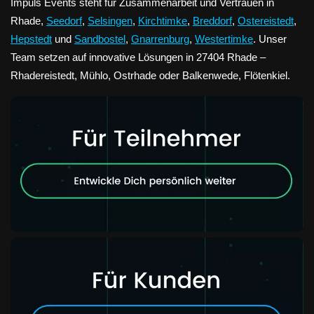
Impuls Events steht für Zusammenarbeit und Vertrauen in
Rhade,
Seedorf
,
Selsingen
,
Kirchtimke
,
Breddorf
,
Ostereistedt
,
Hepstedt
und
Sandbostel
,
Gnarrenburg
,
Westertimke
. Unser
Team setzen auf innovative Lösungen in 27404 Rhade –
Rhadereistedt, Mühlo, Ostrhade oder Balkenwede, Flötenkiel.