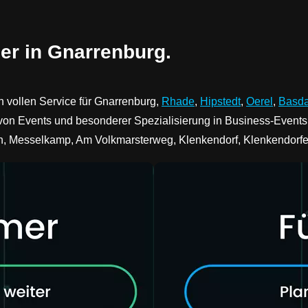
er in Gnarrenburg.
n vollen Service für Gnarrenburg,
Rhade
,
Hipstedt
,
Oerel
,
Basda
n Events und besonderer Spezialisierung in Business-Events u
, Messelkamp, Am Volkmarsterweg, Klenkendorf, Klenkendorfer 