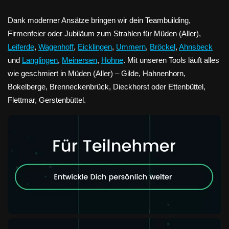
Dank moderner Ansätze bringen wir dein Teambuilding,
Firmenfeier oder Jubiläum zum Strahlen für Müden (Aller),
Leiferde
,
Wagenhoff
,
Eicklingen
,
Ummern
,
Bröckel
,
Ahnsbeck
und
Langlingen
,
Meinersen
,
Hohne
. Mit unseren Tools läuft alles
wie geschmiert in Müden (Aller) – Gilde, Hahnenhorn,
Bokelberge, Brenneckenbrück, Dieckhorst oder Ettenbüttel,
Flettmar, Gerstenbüttel.