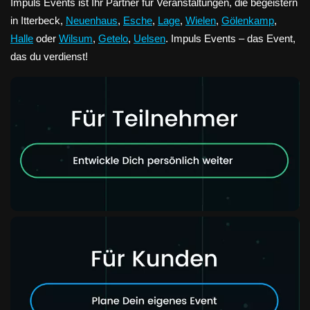
Impuls Events ist Ihr Partner für Veranstaltungen, die begeistern
in Itterbeck,
Neuenhaus
,
Esche
,
Lage
,
Wielen
,
Gölenkamp
,
Halle
oder
Wilsum
,
Getelo
,
Uelsen
. Impuls Events – das Event,
das du verdienst!