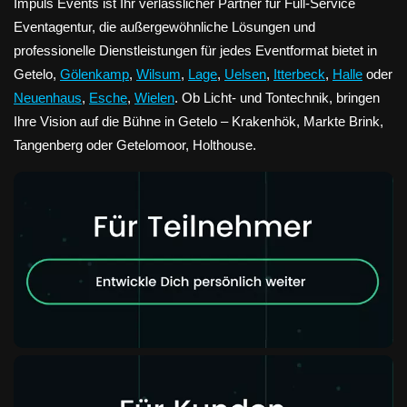
Impuls Events ist Ihr verlässlicher Partner für Full-Service
Eventagentur, die außergewöhnliche Lösungen und
professionelle Dienstleistungen für jedes Eventformat bietet in
Getelo,
Gölenkamp
,
Wilsum
,
Lage
,
Uelsen
,
Itterbeck
,
Halle
oder
Neuenhaus
,
Esche
,
Wielen
. Ob Licht- und Tontechnik, bringen
Ihre Vision auf die Bühne in Getelo – Krakenhök, Markte Brink,
Tangenberg oder Getelomoor, Holthouse.