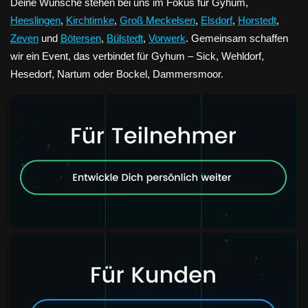
Deine Wünsche stehen bei uns im Fokus für Gyhum,
Heeslingen
,
Kirchtimke
,
Groß Meckelsen
,
Elsdorf
,
Horstedt
,
Zeven
und
Bötersen
,
Bülstedt
,
Vorwerk
. Gemeinsam schaffen
wir ein Event, das verbindet für Gyhum – Sick, Wehldorf,
Hesedorf, Nartum oder Bockel, Dammersmoor.