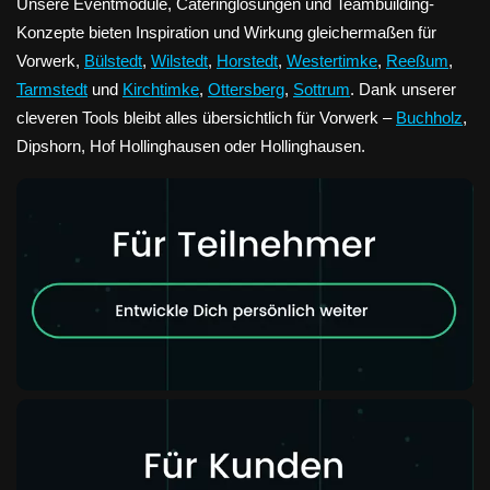
Unsere Eventmodule, Cateringlösungen und Teambuilding-
Konzepte bieten Inspiration und Wirkung gleichermaßen für
Vorwerk,
Bülstedt
,
Wilstedt
,
Horstedt
,
Westertimke
,
Reeßum
,
Tarmstedt
und
Kirchtimke
,
Ottersberg
,
Sottrum
. Dank unserer
cleveren Tools bleibt alles übersichtlich für Vorwerk –
Buchholz
,
Dipshorn, Hof Hollinghausen oder Hollinghausen.