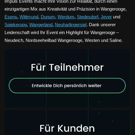
Impuls Events macht Ihre Vision zur Realität, durch einen
einzigartigen Mix aus Kreativität und Präzision in Wangerooge,
Esens
,
Wittmund
,
Dunum
,
Werdum
,
Stedesdorf
,
Jever
und
Spiekeroog
,
Wangerland
,
Neuharlingersiel
. Dank unserer
Leidenschaft wird Ihr Event ein Highlight für Wangerooge –
Neudeich, Nordseeheilbad Wangerooge, Westen und Saline.