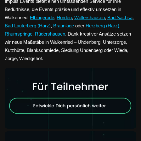
Impuls Events bietet einen umfassenden Service für Ihre
Bedürfnisse, die Events präzise und effektiv umsetzen in
Walkenried,
Elbingerode
,
Hörden
,
Wollershausen
,
Bad Sachsa
,
Bad Lauterberg (Harz)
,
Braunlage
oder
Herzberg (Harz)
,
Rhumspringe
,
Rüdershausen
. Dank kreativer Ansätze setzen
wir neue Maßstäbe in Walkenried – Uhdenberg, Unterzorge,
Kutzhütte, Blankschmiede, Siedlung Uhdenberg oder Wieda,
Zorge, Wiedigshof.