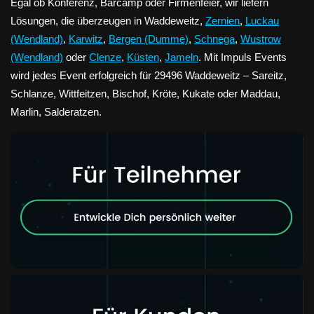
Egal ob Konferenz, Barcamp oder Firmenfeier, wir liefern
Lösungen, die überzeugen in Waddeweitz,
Zernien
,
Luckau
(Wendland)
,
Karwitz
,
Bergen (Dumme)
,
Schnega
,
Wustrow
(Wendland)
oder
Clenze
,
Küsten
,
Jameln
. Mit Impuls Events
wird jedes Event erfolgreich für 29496 Waddeweitz – Sareitz,
Schlanze, Wittfeitzen, Bischof, Kröte, Kukate oder Maddau,
Marlin, Salderatzen.