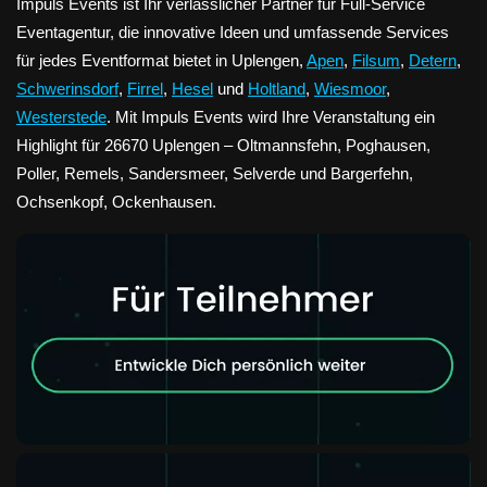
Impuls Events ist Ihr verlässlicher Partner für Full-Service
Eventagentur, die innovative Ideen und umfassende Services
für jedes Eventformat bietet in Uplengen,
Apen
,
Filsum
,
Detern
,
Schwerinsdorf
,
Firrel
,
Hesel
und
Holtland
,
Wiesmoor
,
Westerstede
. Mit Impuls Events wird Ihre Veranstaltung ein
Highlight für 26670 Uplengen – Oltmannsfehn, Poghausen,
Poller, Remels, Sandersmeer, Selverde und Bargerfehn,
Ochsenkopf, Ockenhausen.