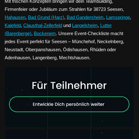
Mit frischen Konzepten bringen wir dein Teambuilding,
Firmenfeier oder Jubiläum zum Strahlen für 38723 Seesen,
Hahausen
,
Bad Grund (Harz)
,
Bad Gandersheim
,
Lamspringe
,
Kalefeld
,
Clausthal-Zellerfeld
und
Langelsheim
,
Lutter
(Barenberge)
,
Bockenem
. Unsere Event-Checkliste macht
jedes Event perfekt für Seesen – Münchehof, Neckelnberg,
Neustadt, Oberpanshausen, Ödishausen, Rhüden oder
Adenhausen, Langenberg, Mechtshausen.