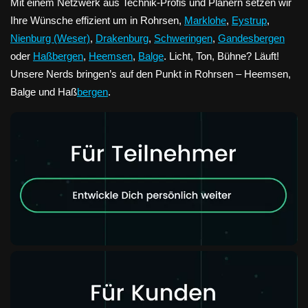
Mit einem Netzwerk aus Technik-Profis und Planern setzen wir
Ihre Wünsche effizient um in Rohrsen,
Marklohe
,
Eystrup
,
Nienburg (Weser)
,
Drakenburg
,
Schweringen
,
Gandesbergen
oder
Haßbergen
,
Heemsen
,
Balge
. Licht, Ton, Bühne? Läuft!
Unsere Nerds bringen’s auf den Punkt in Rohrsen – Heemsen,
Balge und Haß
bergen
.