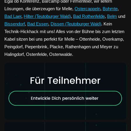
Egal ob Konferenz, Barcamp oder Firmenfeier, wir liefern
Lösungen, die überzeugen für Melle,
Ostercappeln
,
Bohmte
,
Bad Laer
,
Hilter (Teutoburger Wald)
,
Bad Rothenfelde
,
Belm
und
Bissendorf
,
Bad Essen
,
Dissen (Teutoburger Wald)
. Kein
Technik-Hickhack mit uns! Alles von der Bühne bis zum letzten
Kabel sitzen bei uns perfekt für Melle – Ottenheide, Overkamp,
Peingdorf, Piepenbrink, Placke, Rathenhagen und Meyer zu
Halingdorf, Ostenfelde, Ostenwalde.