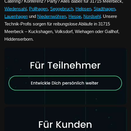
Catering? Konferenz? Party? Alles dabei! für 31715 Meerbeck,
Wiedensahl
,
Pollhagen
,
Seggebruch
,
Helpsen
,
Stadthagen
,
Lauenhagen
und
Niedernwöhren
,
Hespe
,
Nordsehl
. Unsere
Technik-Profis sorgen für reibungslose Abläufe in 31715
Meerbeck – Kuckshagen, Volksdorf, Wiehagen oder Gallhof,
Hiddenserborn.