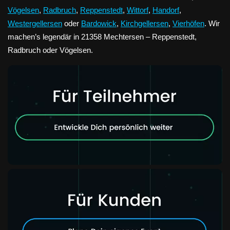
Vögelsen
,
Radbruch
,
Reppenstedt
,
Wittorf
,
Handorf
,
Westergellersen
oder
Bardowick
,
Kirchgellersen
,
Vierhöfen
. Wir
machen’s legendär in 21358 Mechtersen – Reppenstedt,
Radbruch oder Vögelsen.