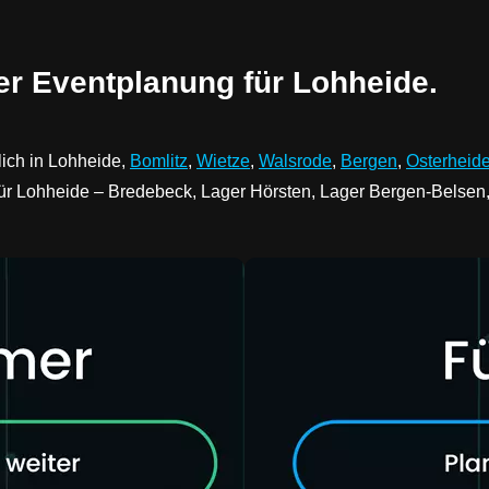
der Eventplanung für Lohheide.
lich in Lohheide,
Bomlitz
,
Wietze
,
Walsrode
,
Bergen
,
Osterheid
 für Lohheide – Bredebeck, Lager Hörsten, Lager Bergen-Belse