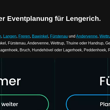
er Eventplanung für Lengerich.
n
,
Langen
,
Freren
,
Bawinkel
,
Fürstenau
und
Andervenne
,
Wettr
nkel, Fürstenau, Andervenne, Wettrup, Thuine oder Handrup, G
rlagenhoek, Bruch, Hundehövel oder Lagerhoek, Peddenhoek, 