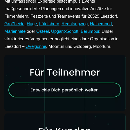
Mit umfassender Expertise bietet Impuls Events
maßgeschneiderte Planungen und innovative Ansätze für
Firmenfeiern, Festzelte und Teamevents für 26529 Leezdorf,
Großheide
,
Hage
,
Lütetsburg
,
Rechtsupweg
,
Halbemond
,
Marienhafe
oder
Osteel
,
Upgant-Schott
,
Berumbur
. Unser
strukturiertes Vorgehen ermöglicht eine klare Organisation in
Leezdorf –
Ovelgönne
, Moortun und Goldberg, Moortum.