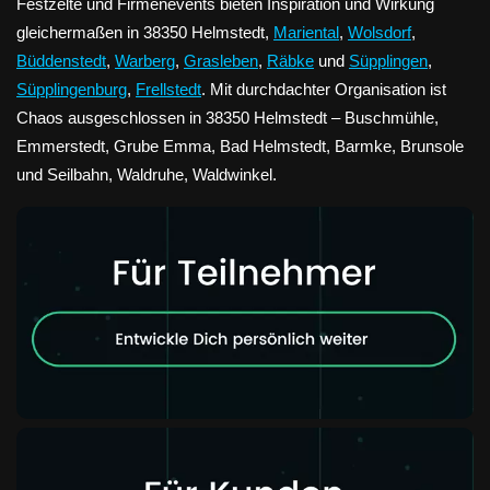
Festzelte und Firmenevents bieten Inspiration und Wirkung
gleichermaßen in 38350 Helmstedt,
Mariental
,
Wolsdorf
,
Büddenstedt
,
Warberg
,
Grasleben
,
Räbke
und
Süpplingen
,
Süpplingenburg
,
Frellstedt
. Mit durchdachter Organisation ist
Chaos ausgeschlossen in 38350 Helmstedt – Buschmühle,
Emmerstedt, Grube Emma, Bad Helmstedt, Barmke, Brunsole
und Seilbahn, Waldruhe, Waldwinkel.