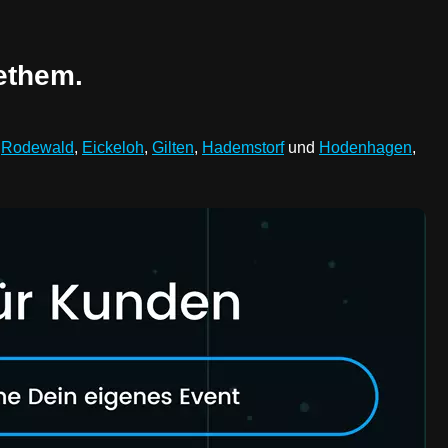
ethem.
,
Rodewald
,
Eickeloh
,
Gilten
,
Hademstorf
und
Hodenhagen
,