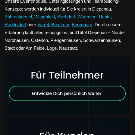
Unsere Eventmodule, Cateringlösungen und Teambuilding-
Konzepte werden individuell für Sie kreiert in Diepenau,
Bahrenborstel
,
Wagenfeld
,
Kirchdorf
,
Warmsen
,
Uchte
,
Raddestorf
oder
Varrel
,
Brockum
,
Barenburg
. Durch unsere
Erfahrung läuft alles reibungslos für 31603 Diepenau – Nordel,
Nordhausen, Osterloh, Plengenhäusen, Schwarzenhausen,
Stadt oder Am Felde, Loge, Neustadt.