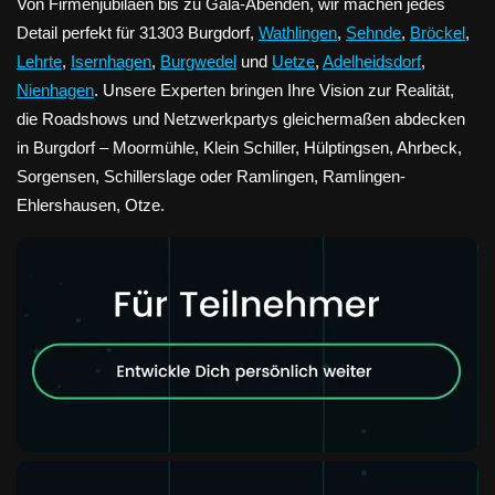
Von Firmenjubiläen bis zu Gala-Abenden, wir machen jedes
Detail perfekt für 31303 Burgdorf,
Wathlingen
,
Sehnde
,
Bröckel
,
Lehrte
,
Isernhagen
,
Burgwedel
und
Uetze
,
Adelheidsdorf
,
Nienhagen
. Unsere Experten bringen Ihre Vision zur Realität,
die Roadshows und Netzwerkpartys gleichermaßen abdecken
in Burgdorf – Moormühle, Klein Schiller, Hülptingsen, Ahrbeck,
Sorgensen, Schillerslage oder Ramlingen, Ramlingen-
Ehlershausen, Otze.