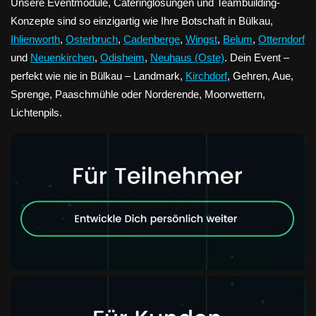
Unsere Eventmodule, Cateringlösungen und Teambuilding-
Konzepte sind so einzigartig wie Ihre Botschaft in Bülkau,
Ihlienworth
,
Osterbruch
,
Cadenberge
,
Wingst
,
Belum
,
Otterndorf
und
Neuenkirchen
,
Odisheim
,
Neuhaus (Oste)
. Dein Event –
perfekt wie nie in Bülkau – Landmark,
Kirchdorf
, Gehren, Aue,
Sprenge, Paaschmühle oder Norderende, Moorwettern,
Lichtenpils.