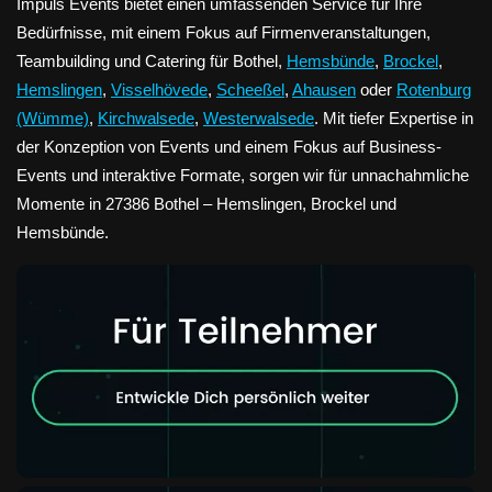
Impuls Events bietet einen umfassenden Service für Ihre
Bedürfnisse, mit einem Fokus auf Firmenveranstaltungen,
Teambuilding und Catering für Bothel,
Hemsbünde
,
Brockel
,
Hemslingen
,
Visselhövede
,
Scheeßel
,
Ahausen
oder
Rotenburg
(Wümme)
,
Kirchwalsede
,
Westerwalsede
. Mit tiefer Expertise in
der Konzeption von Events und einem Fokus auf Business-
Events und interaktive Formate, sorgen wir für unnachahmliche
Momente in 27386 Bothel – Hemslingen, Brockel und
Hemsbünde.