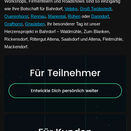
Workshops, Firmenfeiern und Roadshows sind so einzigartig
wie Ihre Botschaft für Bahrdorf,
Velpke
,
Groß Twülpstedt
,
Querenhorst
,
Rennau
,
Mariental
,
Rühen
oder
Danndorf
,
Grafhorst
,
Grasleben
. Ihr besonderer Tag ist unser
Herzensprojekt in Bahrdorf – Waldmühle, Zum Blanken,
Rickensdorf, Rittergut Altena, Saalsdorf und Altena, Fleitmühle,
Mackendorf.