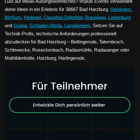
Lust auf etwas Außergewöhnliches? Impuls Events verwandelt
deine Ideen in ein Erlebnis für 38667 Bad Harzburg,
Heiningen
,
Börßum
,
Hedeper
,
Clausthal-Zellerfeld
,
Braunlage
,
Liebenburg
und
Goslar
,
Schladen-Werla
,
Langelsheim
. Setzen Sie auf
Technik-Profis, technische Anforderungen professionell
abzudecken für Bad Harzburg – Bettingerode, Taternbruch,
Schlewecke, Roseckenbach, Radaumühle, Radauanger oder
Mathildenhütte, Harzburg, Harlingerode.